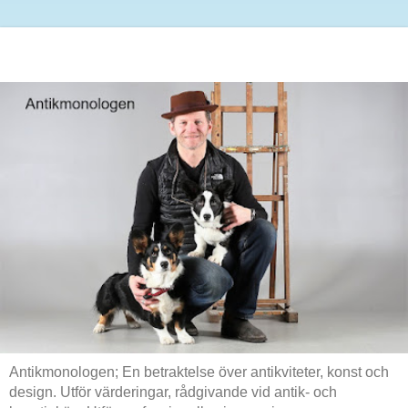
Antikmonologen; En betraktelse över antikviteter, konst och
design. Utför värderingar, rådgivande vid antik- och