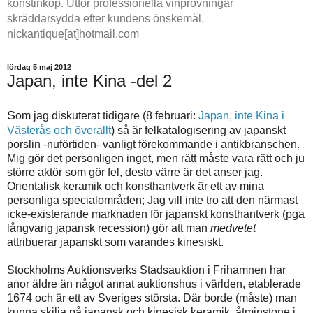
konstinköp. Utför professionella vinprovningar
skräddarsydda efter kundens önskemål.
nickantique[at]hotmail.com
lördag 5 maj 2012
Japan, inte Kina -del 2
S
om jag diskuterat tidigare (8 februari:
Japan, inte Kina i
Västerås och överallt
) så är felkatalogisering av japanskt
porslin -nuförtiden- vanligt förekommande i antikbranschen.
Mig gör det personligen inget, men rätt måste vara rätt och ju
större aktör som gör fel, desto värre är det anser jag.
Orientalisk keramik och konsthantverk är ett av mina
personliga specialområden; Jag vill inte tro att den närmast
icke-existerande marknaden för japanskt konsthantverk (pga
långvarig japansk recession) gör att man
medvetet
attribuerar japanskt som varandes kinesiskt.
Stockholms Auktionsverks Stadsauktion i Frihamnen har
anor äldre än något annat auktionshus i världen, etablerade
1674 och är ett av Sveriges största. Där borde (måste) man
kunna skilja på japansk och kinesisk keramik, åtminstone i