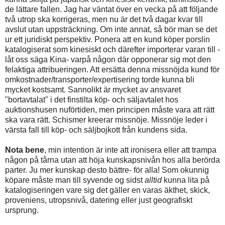
de lättare fallen. Jag har väntat över en vecka på att följande
två utrop ska korrigeras, men nu är det två dagar kvar till
avslut utan uppsträckning. Om inte annat, så bör man se det
ur ett juridiskt perspektiv. Ponera att en kund köper porslin
katalogiserat som kinesiskt och därefter importerar varan till -
låt oss säga Kina- varpå någon där opponerar sig mot den
felaktiga attribueringen. Att ersätta denna missnöjda kund för
omkostnader/transporter/expertisering torde kunna bli
mycket kostsamt. Sannolikt är mycket av ansvaret
"bortavtalat" i det finstilta köp- och säljavtalet hos
auktionshusen nuförtiden, men principen måste vara att rätt
ska vara rätt. Schismer kreerar missnöje. Missnöje leder i
värsta fall till köp- och säljbojkott från kundens sida.
Nota bene
, min intention är inte att ironisera eller att trampa
någon på tårna utan att höja kunskapsnivån hos alla berörda
parter. Ju mer kunskap desto bättre- för alla! Som okunnig
köpare måste man till syvende og sidst
alltid
kunna lita på
katalogiseringen vare sig det gäller en varas äkthet, skick,
proveniens, utropsnivå, datering eller just geografiskt
ursprung.