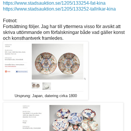
https://www.stadsauktion.se/1205/133254-fat-kina
https://www.stadsauktion.se/1205/133252-tallrikar-kina
Fotnot:
Fortsättning följer. Jag har till yttermera visso för avsikt att
skriva uttömmande om förfalskningar både vad gäller konst
och konsthantverk framledes.
Ursprung: Japan, datering cirka 1800